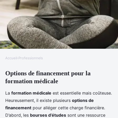
Accueil
›
Professionnels
PROFESSIONNELS
Options de financement pour la
Le financement de la formation
formation médicale
médicale
La
formation médicale
est essentielle mais coûteuse.
Martin
•
18 mars 2025
•
5 min de lecture
Heureusement, il existe plusieurs
options de
financement
pour alléger cette charge financière.
D’abord, les
bourses d’études
sont une ressource