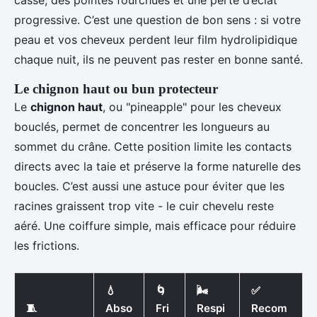
casse, des pointes fourchues et une perte d’éclat
progressive. C’est une question de bon sens : si votre
peau et vos cheveux perdent leur film hydrolipidique
chaque nuit, ils ne peuvent pas rester en bonne santé.
Le chignon haut ou bun protecteur
Le
chignon haut
, ou "pineapple" pour les cheveux
bouclés, permet de concentrer les longueurs au
sommet du crâne. Cette position limite les contacts
directs avec la taie et préserve la forme naturelle des
boucles. C’est aussi une astuce pour éviter que les
racines graissent trop vite - le cuir chevelu reste
aéré. Une coiffure simple, mais efficace pour réduire
les frictions.
💧
🌀
🌬️
✅
🧵
Abso
Fri
Respi
Recom