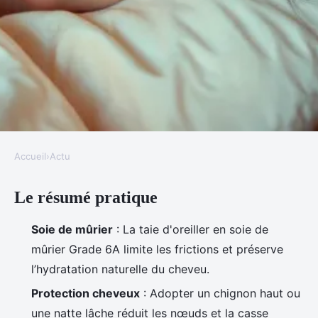
Accueil
›
Actu
ACTU
Le résumé pratique
10 astuces incontournables pour
préserver ses cheveux la nuit
Soie de mûrier
: La taie d'oreiller en soie de
mûrier Grade 6A limite les frictions et préserve
Victoire
•
02/06/2026 18:45
•
10 min de lecture
l’hydratation naturelle du cheveu.
Protection cheveux
: Adopter un chignon haut ou
une natte lâche réduit les nœuds et la casse