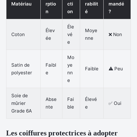
Matériau
rptio
cti
rabilit
mandé
n
on
é
?
Éle
Élev
Moye
Coton
vé
❌ Non
ée
nne
e
Mo
Satin de
Faibl
ye
Faible
⚠️ Peu
polyester
e
nn
e
Soie de
Abse
Fai
Élevé
mûrier
✅ Oui
nte
ble
e
Grade 6A
Les coiffures protectrices à adopter