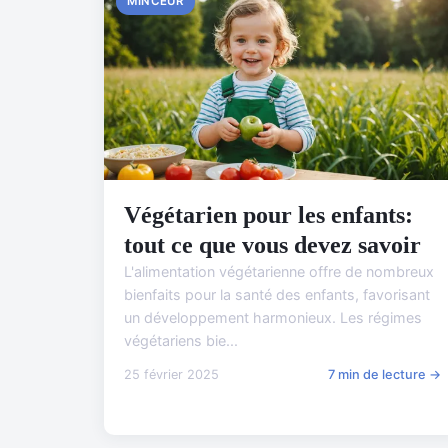
MINCEUR
Végétarien pour les enfants:
tout ce que vous devez savoir
L'alimentation végétarienne offre de nombreux
bienfaits pour la santé des enfants, favorisant
un développement harmonieux. Les régimes
végétariens bie...
25 février 2025
7 min de lecture →