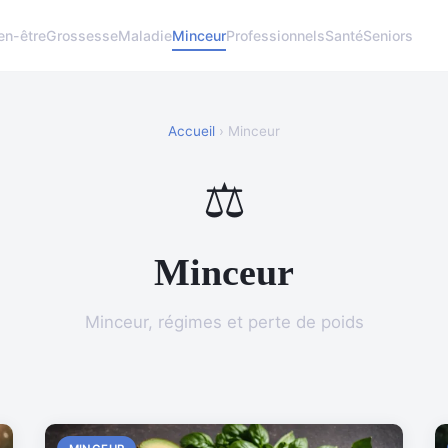
en-être
Grossesse
Maladie
Minceur
Professionnels
Santé
Seniors
Accueil
› Minceur
⚖️
Minceur
Minceur, régimes et perte de poids