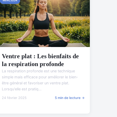
MINCEUR
Ventre plat : Les bienfaits de
la respiration profonde
La respiration profonde est une technique
simple mais efficace pour améliorer le bien-
être général et favoriser un ventre plat.
Lorsqu'elle est pratiq...
24 février 2025
5 min de lecture →