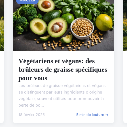
MINCEUR
Végétariens et végans: des
brûleurs de graisse spécifiques
pour vous
Les brûleurs de graisse végétariens et végans
se distinguent par leurs ingrédients d'origine
végétale, souvent utilisés pour promouvoir la
perte de po...
18 février 2025
5 min de lecture →