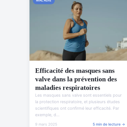
MALADIE
Efficacité des masques sans
valve dans la prévention des
maladies respiratoires
Les masques sans valve sont essentiels pour
la protection respiratoire, et plusieurs études
scientifiques ont confirmé leur efficacité. Par
exemple, d...
9 mars 2025
5 min de lecture →