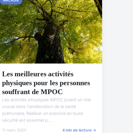
MALADIE
Les meilleures activités
physiques pour les personnes
souffrant de MPOC
Les activités physiques MPOC jouent un rôle
crucial dans l'amélioration de la santé
pulmonaire. Réaliser un exercice en toute
sécurité est essentiel p...
11 mars 2025
4 min de lecture →