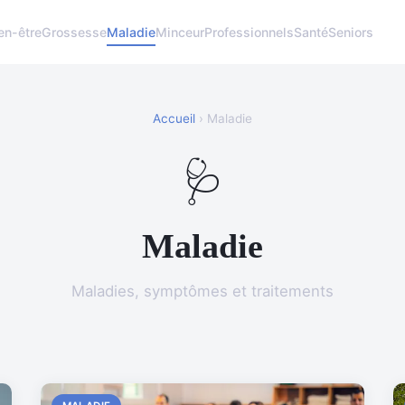
en-être
Grossesse
Maladie
Minceur
Professionnels
Santé
Seniors
Accueil
› Maladie
🩺
Maladie
Maladies, symptômes et traitements