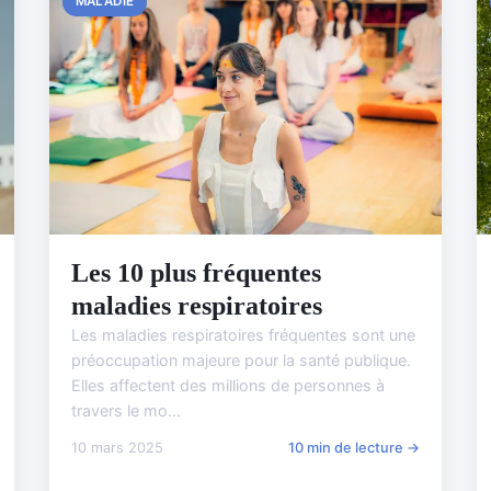
MALADIE
Les 10 plus fréquentes
maladies respiratoires
Les maladies respiratoires fréquentes sont une
préoccupation majeure pour la santé publique.
Elles affectent des millions de personnes à
travers le mo...
10 mars 2025
10 min de lecture →