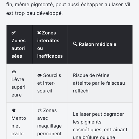
fin, même pigmenté, peut aussi échapper au laser s’il
est trop peu développé.
✅
❌ Zones
Zones
interdites
🔍 Raison médicale
autori
ou
sées
inefficaces
👄
👁️ Sourcils
Risque de rétine
Lèvre
et inter-
atteinte par le faisceau
supéri
sourcil
réfléchi
eure
🫀
🎨 Zones
Le laser peut dégrader
Mento
avec
les pigments
n et
maquillage
cosmétiques, entraînant
ovale
permanent
une brûlure ou une