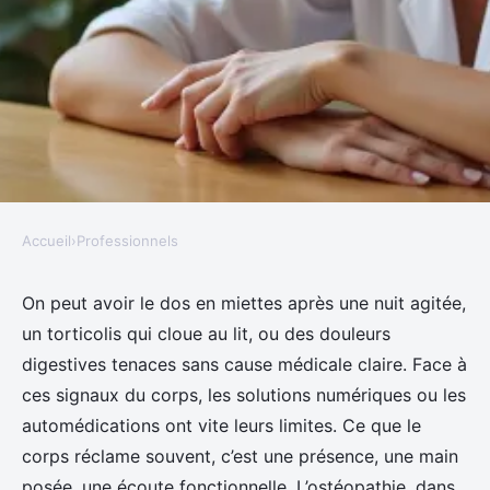
Accueil
›
Professionnels
PROFESSIONNELS
Ostéopathe à Seyssins : trouvez
On peut avoir le dos en miettes après une nuit agitée,
un torticolis qui cloue au lit, ou des douleurs
un professionnel pour soulager
digestives tenaces sans cause médicale claire. Face à
vos douleurs
ces signaux du corps, les solutions numériques ou les
automédications ont vite leurs limites. Ce que le
Silvère
•
27/04/2026 12:51
•
8 min de lecture
corps réclame souvent, c’est une présence, une main
posée, une écoute fonctionnelle. L’ostéopathie, dans