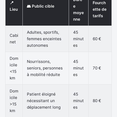
📍
Fourch
👥 Public cible
e
Lieu
ette de
moye
tarifs
nne
Adultes, sportifs,
45
Cabi
femmes enceintes
minut
60 €
net
autonomes
es
Dom
Nourrissons,
45
icile
seniors, personnes
minut
70 €
<15
à mobilité réduite
es
km
Dom
Patient éloigné
45
icile
nécessitant un
minut
80 €
>15
déplacement long
es
km