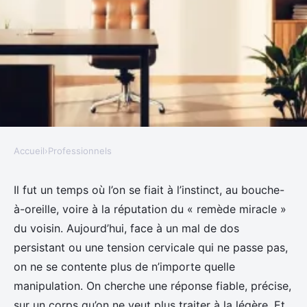
Accueil
›
Professionnels
PROFESSIONNELS
Top conseils pour choisir le bon
Il fut un temps où l’on se fiait à l’instinct, au bouche-
à-oreille, voire à la réputation du « remède miracle »
ostéopathe à Seyssins
du voisin. Aujourd’hui, face à un mal de dos
persistant ou une tension cervicale qui ne passe pas,
Silvère
•
06/05/2026 15:35
•
10 min de lecture
on ne se contente plus de n’importe quelle
manipulation. On cherche une réponse fiable, précise,
sur un corps qu’on ne veut plus traiter à la légère. Et